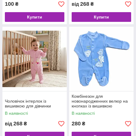
100
268
₴
від
₴
Купити
Купити
Комбінезон для
Чоловічок інтерлок із
новонародженних велюр на
вишивкою для дівчинки
кнопках із вишивкою
В наявності
В наявності
268
280
від
₴
₴