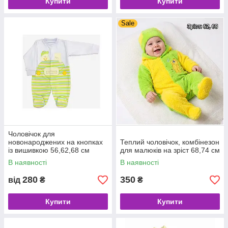
Купити
Купити
Sale
Чоловічок для
новонароджених на кнопках
Теплий чоловічок, комбінезон
із вишивкою 56,62,68 см
для малюків на зріст 68,74 см
В наявності
В наявності
280
350
від
₴
₴
Купити
Купити