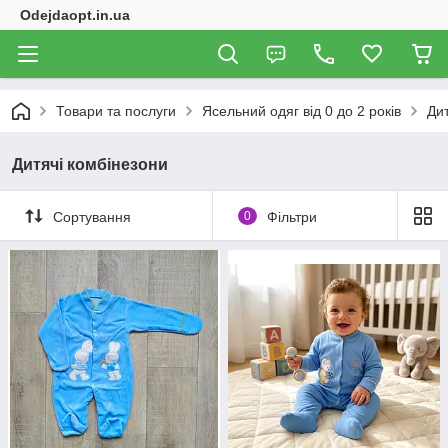
Odejdaopt.in.ua
Товари та послуги
Ясельний одяг від 0 до 2 років
Дит
Дитячі комбінезони
Сортування
0
Фільтри