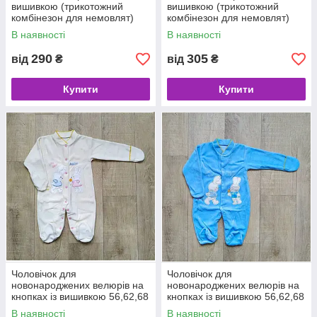
вишивкою (трикотожний
вишивкою (трикотожний
комбінезон для немовлят)
комбінезон для немовлят)
20(68)
22(74)
В наявності
В наявності
290
305
від
₴
від
₴
Купити
Купити
Чоловічок для
Чоловічок для
новонароджених велюрів на
новонароджених велюрів на
кнопках із вишивкою 56,62,68
кнопках із вишивкою 56,62,68
см 16(50,56)
см 18(62)
В наявності
В наявності