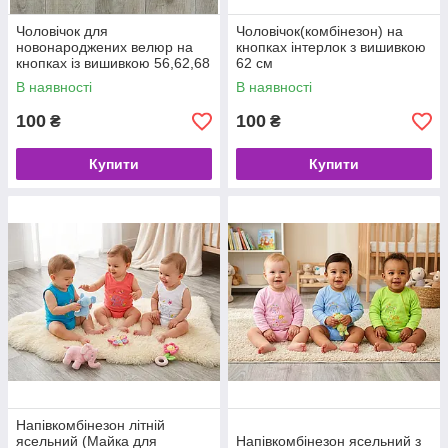
Чоловічок для
Чоловічок(комбінезон) на
новонароджених велюр на
кнопках інтерлок з вишивкою
кнопках із вишивкою 56,62,68
62 см
см
В наявності
В наявності
100
100
₴
₴
Купити
Купити
Напівкомбінезон літній
ясельний (Майка для
Напівкомбінезон ясельний з