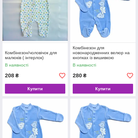
Комбінезон для
Комбінезон/чоловічок для
новонародженних велюр на
малюків ( інтерлок)
кнопках із вишивкою
16(50/56),
В наявності
В наявності
208
280
₴
₴
Купити
Купити