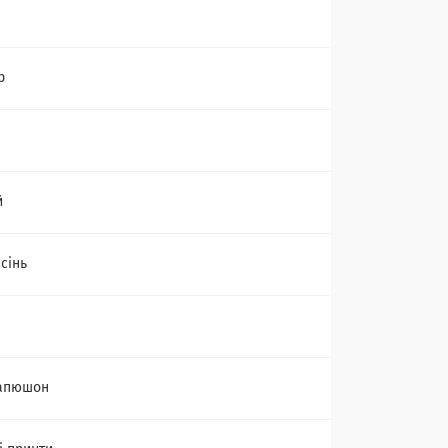
р
й
сінь
капюшон