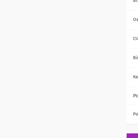
Ві
Оз
Ст
Ві
К
Р
Ро