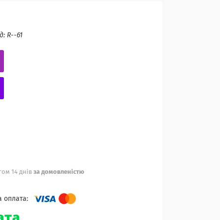
д:
R--61
ом 14 днів
за домовленістю