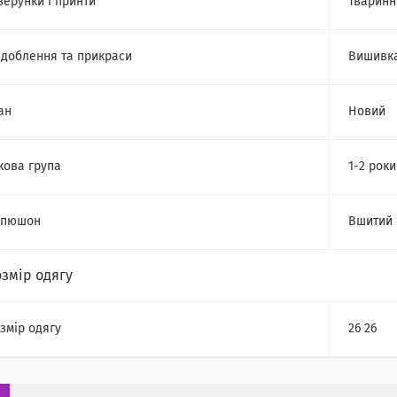
зерунки і принти
Тваринн
доблення та прикраси
Вишивк
ан
Новий
кова група
1-2 роки
апюшон
Вшитий
озмір одягу
змір одягу
26 26