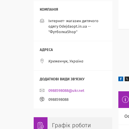
Інтернет- магазин дитячого
одягу Odejdaopt.in.ua --
"ФутболкаShop"
Кременчук, Україна
0988598088@ukr.net
0988598088
О
Графік роботи