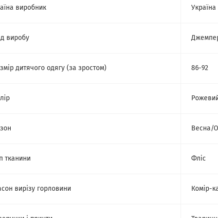
аїна виробник
Україна
д виробу
Джемпе
змір дитячого одягу (за зростом)
86-92
лір
Рожеви
зон
Весна/О
п тканини
Фліс
сон вирізу горловини
Комір-