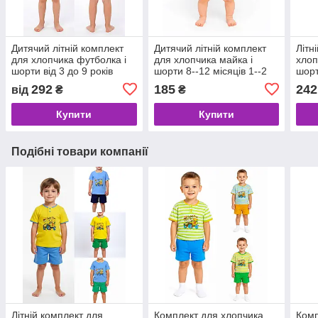
Дитячий літній комплект
Дитячий літній комплект
Літн
для хлопчика футболка і
для хлопчика майка і
хлоп
шорти від 3 до 9 років
шорти 8--12 місяців 1--2
шорт
року
роки
292
185
242
від
₴
₴
Купити
Купити
Подібні товари компанії
Літній комплект для
Комплект для хлопчика
Комп