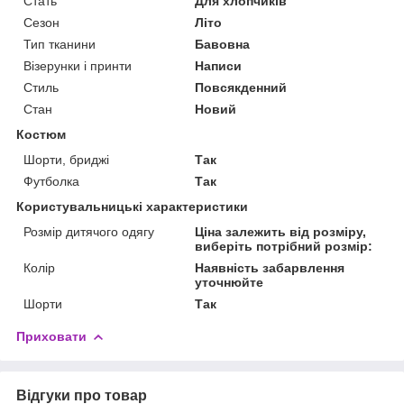
Стать
Для хлопчиків
Сезон
Літо
Тип тканини
Бавовна
Візерунки і принти
Написи
Стиль
Повсякденний
Стан
Новий
Костюм
Шорти, бриджі
Так
Футболка
Так
Користувальницькі характеристики
Розмір дитячого одягу
Ціна залежить від розміру,
виберіть потрібний розмір:
Колір
Наявність забарвлення
уточнюйте
Шорти
Так
Приховати
Відгуки про товар