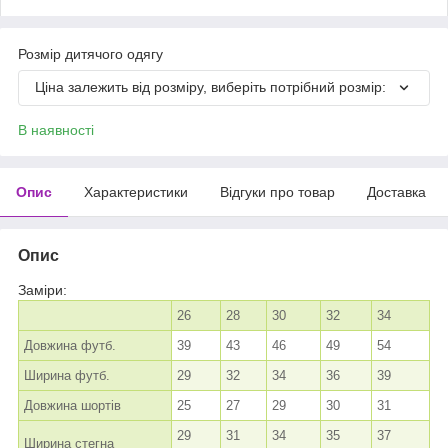
Розмір дитячого одягу
Ціна залежить від розміру, виберіть потрібний розмір:
В наявності
Опис
Характеристики
Відгуки про товар
Доставка
Опис
Заміри:
26
28
30
32
34
Довжина футб.
39
43
46
49
54
Ширина футб.
29
32
34
36
39
Довжина шортів
25
27
29
30
31
29
31
34
35
37
Ширина стегна