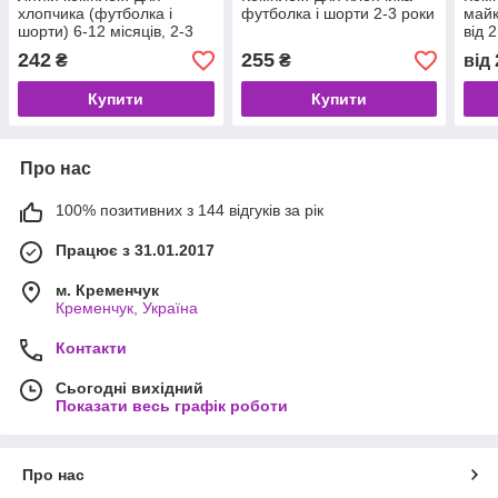
хлопчика (футболка і
футболка і шорти 2-3 роки
майк
шорти) 6-12 місяців, 2-3
від 2
роки
242
255
₴
₴
від
Купити
Купити
Про нас
100% позитивних з 144 відгуків за рік
Працює з 31.01.2017
м. Кременчук
Кременчук, Україна
Контакти
Сьогодні вихідний
Показати весь графік роботи
Про нас