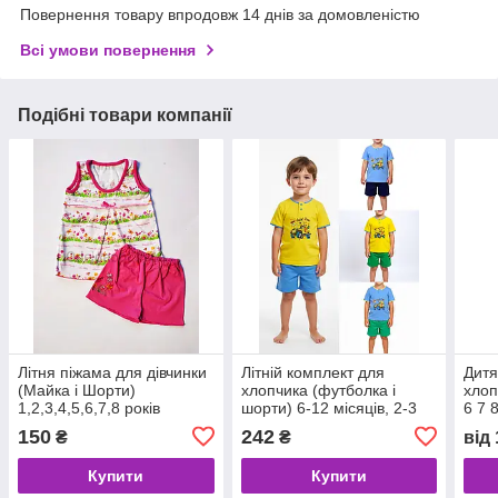
Повернення товару впродовж 14 днів за домовленістю
Всі умови повернення
Подібні товари компанії
Літня піжама для дівчинки
Літній комплект для
Дитя
(Майка і Шорти)
хлопчика (футболка і
хлоп
1,2,3,4,5,6,7,8 років
шорти) 6-12 місяців, 2-3
6 7 
роки
150
242
₴
₴
від
Купити
Купити