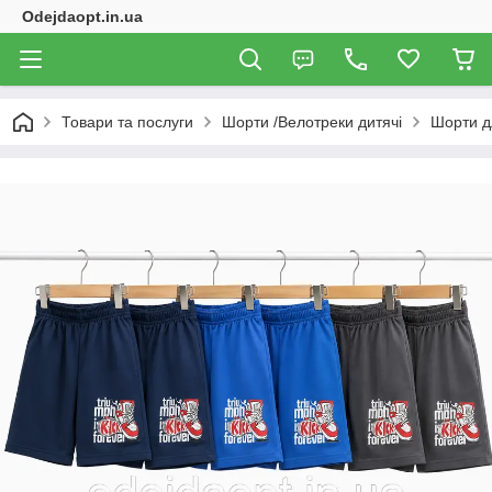
Odejdaopt.in.ua
Товари та послуги
Шорти /Велотреки дитячі
Шорти д