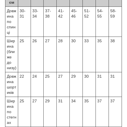
см
Довж
30-
33-
37-
41-
45-
51-
54-
58-
ина
31
34
38
42
46
52
55
59
по
спин
ці
Шир
25
26
27
28
30
33
35
38
ина
(бли
же
до
низу)
Довж
22
24
25
27
29
30
31
31
ина
шорт
иків
Шир
25
27
29
31
34
35
37
37
ина
по
стегн
ах