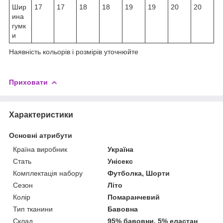
Шир
17
17
18
18
19
19
20
20
ина
гумк
и
Наявність кольорів і розмірів уточнюйте
Приховати
Характеристики
Основні атрибути
Країна виробник
Україна
Стать
Унісекс
Комплектація набору
Футболка, Шорти
Сезон
Літо
Колір
Помаранчевий
Тип тканини
Бавовна
Склад
95% бавовни, 5% еластан