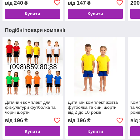
240
147
200
від
₴
від
₴
Купити
Купити
Подібні товари компанії
Дитячий комплект для
Дитячий комплект жовта
Комп
фізкультури футболка та
футболка та сині шорти
та ч
чорні шорти
від 2 до 10 років
рокі
196
196
від
₴
від
₴
від
Купити
Купити