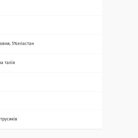
а
овни, 5%еластан
а талія
 трусиків