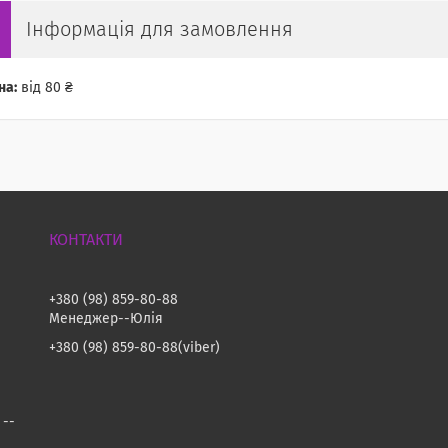
Інформація для замовлення
на:
від 80 ₴
+380 (98) 859-80-88
Менеджер--Юлія
+380 (98) 859-80-88
viber
 --