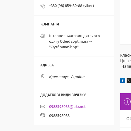
+380 (98) 859-80-88
viber
Інтернет- магазин дитячого
одягу Odejdaopt.in.ua --
"ФутболкаShop"
Класи
Ціна 
Наявн
Кременчук, Україна
0988598088@ukr.net
0988598088
О