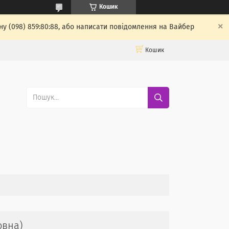
Кошик
у (098) 859:80:88, або написати повідомлення на Вайбер
Кошик
овна)