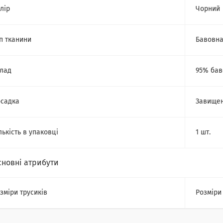
лір
Чорний
п тканини
Бавовн
лад
95% бав
садка
Завищен
лькість в упаковці
1 шт.
сновні атрибути
зміри трусиків
Розміри