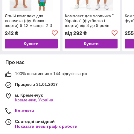
Літній комплект для
Комплект для хлопчика "
Комп
хлопчика (футболка і
Україна" (футболка і
футб
шорти) 6-12 місяців, 2-3
шорти) від 3 до 9 років
роки
242
292
255
₴
від
₴
Купити
Купити
Про нас
100% позитивних з 144 відгуків за рік
Працює з 31.01.2017
м. Кременчук
Кременчук, Україна
Контакти
Сьогодні вихідний
Показати весь графік роботи