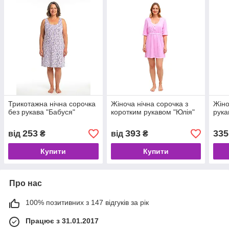
Трикотажна нічна сорочка
Жіноча нічна сорочка з
Жіно
без рукава "Бабуся"
коротким рукавом "Юлія"
рука
253
393
335
від
₴
від
₴
Купити
Купити
Про нас
100% позитивних з 147 відгуків за рік
Працює з 31.01.2017