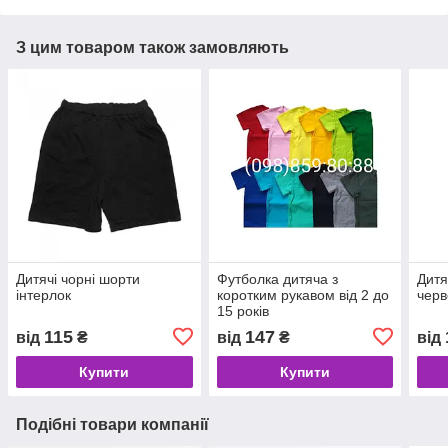
З цим товаром також замовляють
Дитячі чорні шорти
Футболка дитяча з
Дитя
інтерлок
коротким рукавом від 2 до
черв
15 років
115
147
від
₴
від
₴
від
Купити
Купити
Подібні товари компанії