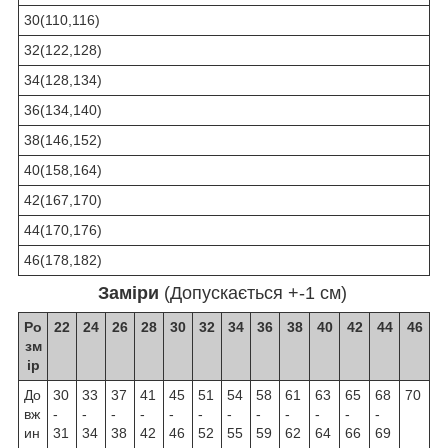
30(110,116)
32(122,128)
34(128,134)
36(134,140)
38(146,152)
40(158,164)
42(167,170)
44(170,176)
46(178,182)
Заміри
(Допускається +-1 см)
Ро
22
24
26
28
30
32
34
36
38
40
42
44
46
зм
ір
До
30
33
37
41
45
51
54
58
61
63
65
68
70
вж
-
-
-
-
-
-
-
-
-
-
-
-
ин
31
34
38
42
46
52
55
59
62
64
66
69