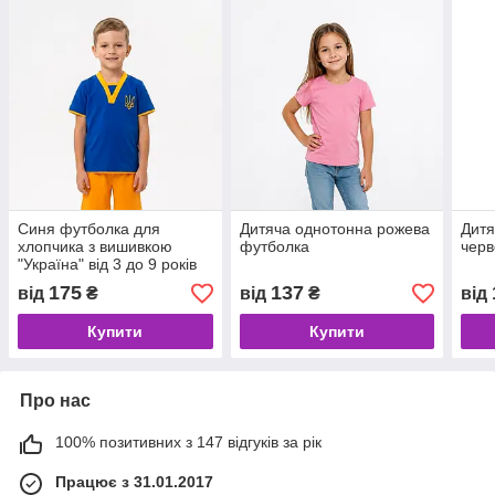
Синя футболка для
Дитяча однотонна рожева
Дитя
хлопчика з вишивкою
футболка
черв
"Україна" від 3 до 9 років
175
137
від
₴
від
₴
від
Купити
Купити
Про нас
100% позитивних з 147 відгуків за рік
Працює з 31.01.2017