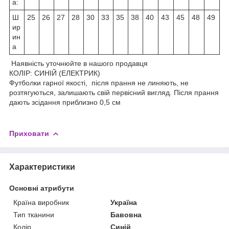
а:
Ш
25
26
27
28
30
33
35
38
40
43
45
48
49
ир
ин
а
Наявність уточнюйте в нашого продавця
КОЛІР: СИНІЙ (ЕЛЕКТРИК)
Футболки гарної якості, після прання не линяють, не
розтягуються, залишають свій первісний вигляд. Після прання
дають зсідання приблизно 0,5 см
Приховати
Характеристики
Основні атрибути
Країна виробник
Україна
Тип тканини
Бавовна
Колір
Синій