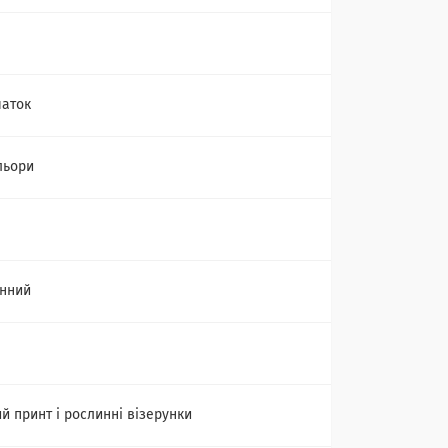
чаток
льори
нний
а
й принт і рослинні візерунки