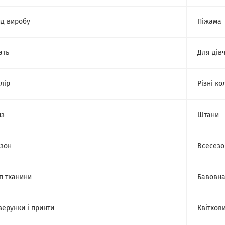
д виробу
Піжама
ать
Для дів
лір
Різні ко
из
Штани
зон
Всесезо
п тканини
Бавовн
зерунки і принти
Квіткови