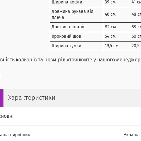
Ширина кофти
39 см
41 с
Довжина рукава від
46 см
48 с
плеча
Довжина штанів
82 см
89 с
Кроковий шов
54 см
60 с
Ширина гумки
19,5 см
20,5
ність кольорів та розмірів уточнюйте у нашого менеджер
Характеристики
сновні
аїна виробник
Україна