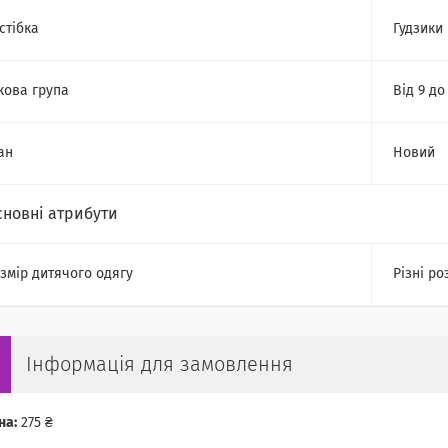
стібка
Гудзики
кова група
Від 9 до
ан
Новий
сновні атрибути
змір дитячого одягу
Різні ро
Інформація для замовлення
на:
275 ₴