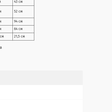
м
43 см
м
52 см
м
94 см
м
64 см
 см
21,5 см
а