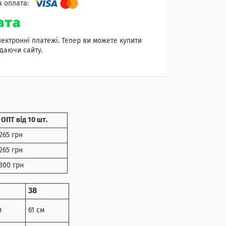
лектронні платежі. Тепер ви можете купити
даючи сайту.
ОПТ від 10 шт.
265 грн
265 грн
300 грн
38
м
61 см