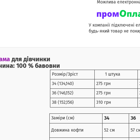
У компанії підключені е
будь-який товар не поки
ама
для дівчинки
нина: 100 % бавовни
Розмір/Зріст
1 штука
34 (134,140)
275 грн
36 (146,152)
275 грн
38 (152,156)
310 грн
34
36
Заміри (см)
Довжина кофти
52 см
57 с