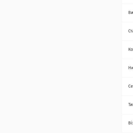
Ви
Ст
Ко
Н
Се
Ти
Ві