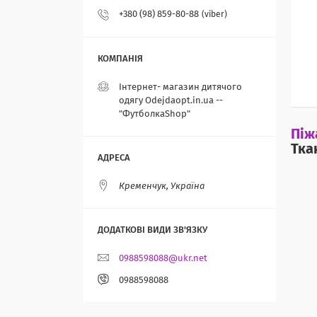
+380 (98) 859-80-88
viber
Інтернет- магазин дитячого
одягу Odejdaopt.in.ua --
"ФутболкаShop"
Піж
Тка
Кременчук, Україна
0988598088@ukr.net
0988598088