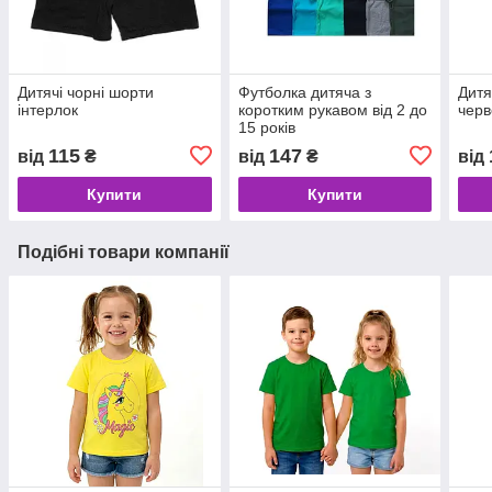
Дитячі чорні шорти
Футболка дитяча з
Дитя
інтерлок
коротким рукавом від 2 до
черв
15 років
115
147
від
₴
від
₴
від
Купити
Купити
Подібні товари компанії