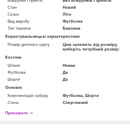
Візерунки і принти
Без візерунків і принтів
Стан
Новий
Сезон
Літо
Вид виробу
Футболка
Тип тканини
Бавовна
Користувальницькі характеристики
Розмір дитячого одягу
Ціна залежить від розміру,
виберіть потрібний розмір:
Костюм
Штани
Немає
Футболка
Да
Шорти
Да
Основні
Комплектація набору
Футболка, Шорти
Стиль
Спортивний
Приховати