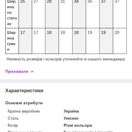
Шир
25
27
29
31
34
35
37
37
ина
по
стегн
ах
Шир
17
17
18
18
18
19
19
20
ина
гумк
и
Наявність розмірів і кольорів уточнюйте в нашого менеджера
Приховати
Характеристики
Основні атрибути
Країна виробник
Україна
Стать
Унісекс
Колір
Різні кольори