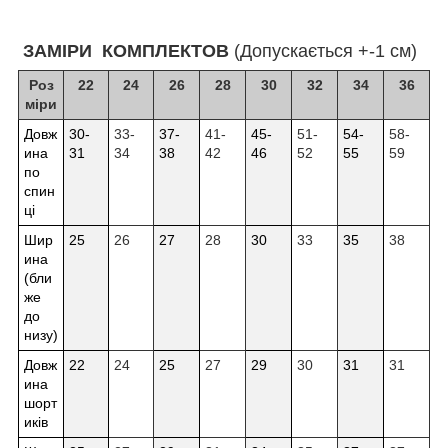
ЗАМІРИ КОМПЛЕКТОВ
(Допускається +-1 см)
Роз
22
24
26
28
30
32
34
36
міри
Довж
30-
33-
37-
41-
45-
51-
54-
58-
ина
31
34
38
42
46
52
55
59
по
спин
ці
Шир
25
26
27
28
30
33
35
38
ина
(бли
же
до
низу)
Довж
22
24
25
27
29
30
31
31
ина
шорт
иків